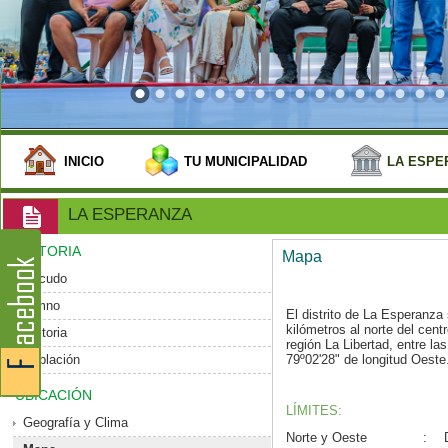
INICIO
TU MUNICIPALIDAD
LA ESPE
LA ESPERANZA
HISTORIA
Mapa
Escudo
Himno
El distrito de La Esperanz
kilómetros al norte del centro
Historia
región La Libertad, entre la
Población
79º02'28" de longitud Oeste
UBICACIÓN
LÍMITES:
Geografía y Clima
Norte y Oeste
: