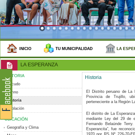
INICIO
TU MUNICIPALIDAD
LA ESPE
LA ESPERANZA
HISTORIA
Historia
Escudo
El Distrito peruano de La 
Himno
Provincia de Trujillo, 
Historia
perteneciente a la Región La
Población
El distrito de La Esperanz
mediante Ley del 29 de e
UBICACIÓN
Fernando Belaúnde Terry
Geografía y Clima
Esperancita”, fue reconoc
1970 por RS Nº 226-70-EF-