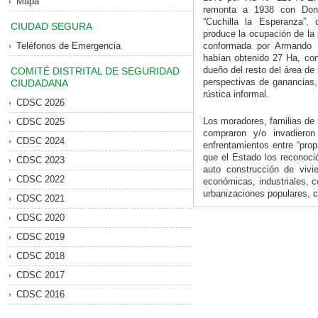
Mapa
remonta a 1938 con Don 
“Cuchilla la Esperanza”,
CIUDAD SEGURA
produce la ocupación de la
Teléfonos de Emergencia
conformada por Armando 
habían obtenido 27 Ha, co
dueño del resto del área de 
COMITÉ DISTRITAL DE SEGURIDAD
perspectivas de ganancias, 
CIUDADANA
rústica informal.
CDSC 2026
Los moradores, familias de 
CDSC 2025
compraron y/o invadiero
CDSC 2024
enfrentamientos entre “propi
que el Estado los reconoció
CDSC 2023
auto construcción de vivi
CDSC 2022
económicas, industriales, 
urbanizaciones populares, co
CDSC 2021
CDSC 2020
CDSC 2019
CDSC 2018
CDSC 2017
CDSC 2016