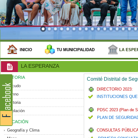
INICIO
TU MUNICIPALIDAD
LA ESPE
LA ESPERANZA
HISTORIA
Comité Distrital de Se
Escudo
DIRECTORIO 2023:
Himno
INSTITUCIONES QUE
Historia
PDSC 2023 (Plan de S
Población
PLAN DE SEGURIDA
UBICACIÓN
Geografía y Clima
CONSULTAS PÚBLICA