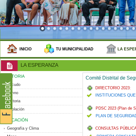
INICIO
TU MUNICIPALIDAD
LA ESPE
LA ESPERANZA
HISTORIA
Comité Distrital de Se
Escudo
DIRECTORIO 2023:
Himno
INSTITUCIONES QUE
Historia
PDSC 2023 (Plan de S
Población
PLAN DE SEGURIDA
UBICACIÓN
Geografía y Clima
CONSULTAS PÚBLICA