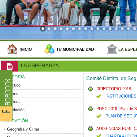
INICIO
TU MUNICIPALIDAD
LA ESPE
LA ESPERANZA
HISTORIA
Comité Distrital de Se
Escudo
DIRECTORIO 2018:
Himno
INSTITUCIONES
Historia
PDSC 2018 (Plan de S
Población
PLAN DE SEGU
UBICACIÓN
AUDIENCIAS PÚBLIC
Geografía y Clima
CUARTA AUDIEN