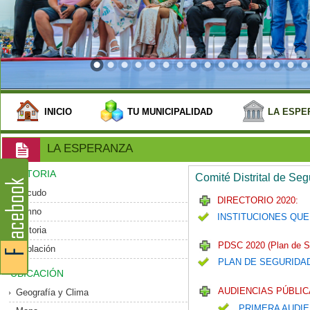
INICIO
TU MUNICIPALIDAD
LA ESPE
LA ESPERANZA
HISTORIA
Comité Distrital de Se
Escudo
DIRECTORIO 2020:
Himno
INSTITUCIONES QUE
Historia
PDSC 2020 (Plan de S
Población
PLAN DE SEGURIDA
UBICACIÓN
AUDIENCIAS PÚBLIC
Geografía y Clima
PRIMERA AUDIE