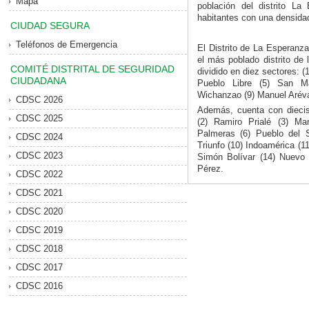
Mapa
población del distrito L
habitantes con una densida
CIUDAD SEGURA
Teléfonos de Emergencia
El Distrito de La Esperanz
el más poblado distrito de l
COMITÉ DISTRITAL DE SEGURIDAD
dividido en diez sectores: (
CIUDADANA
Pueblo Libre (5) San Mar
Wichanzao (9) Manuel Arévalo
CDSC 2026
Además, cuenta con dieci
CDSC 2025
(2) Ramiro Prialé (3) M
Palmeras (6) Pueblo del S
CDSC 2024
Triunfo (10) Indoamérica (1
CDSC 2023
Simón Bolívar (14) Nuevo H
Pérez.
CDSC 2022
CDSC 2021
CDSC 2020
CDSC 2019
CDSC 2018
CDSC 2017
CDSC 2016