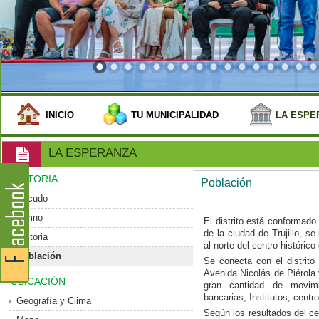
INICIO
TU MUNICIPALIDAD
LA ESPE
LA ESPERANZA
HISTORIA
Población
Escudo
Himno
El distrito está conformado
de la ciudad de Trujillo, 
Historia
al norte del centro histórico 
Población
Se conecta con el distrito 
Avenida Nicolás de Piérola
UBICACIÓN
gran cantidad de movim
bancarias, Institutos, centr
Geografía y Clima
Según los resultados del ce