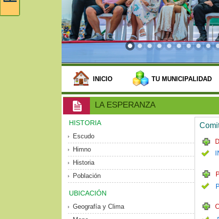
INICIO
TU MUNICIPALIDAD
LA ESPERANZA
HISTORIA
Comit
Escudo
D
Himno
I
Historia
P
Población
UBICACIÓN
Geografía y Clima
C