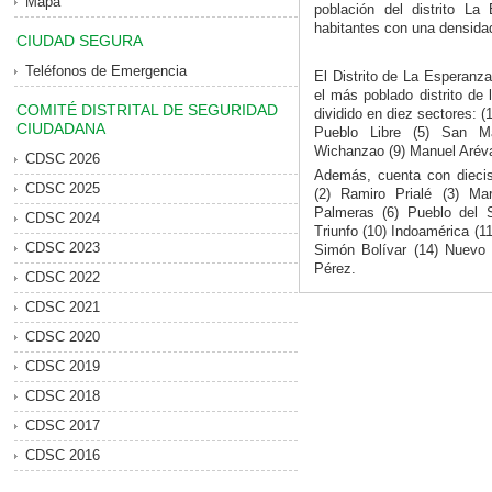
Mapa
población del distrito L
habitantes con una densida
CIUDAD SEGURA
Teléfonos de Emergencia
El Distrito de La Esperanz
el más poblado distrito de l
COMITÉ DISTRITAL DE SEGURIDAD
dividido en diez sectores: (
CIUDADANA
Pueblo Libre (5) San Mar
Wichanzao (9) Manuel Arévalo
CDSC 2026
Además, cuenta con dieci
CDSC 2025
(2) Ramiro Prialé (3) M
Palmeras (6) Pueblo del S
CDSC 2024
Triunfo (10) Indoamérica (1
CDSC 2023
Simón Bolívar (14) Nuevo H
Pérez.
CDSC 2022
CDSC 2021
CDSC 2020
CDSC 2019
CDSC 2018
CDSC 2017
CDSC 2016