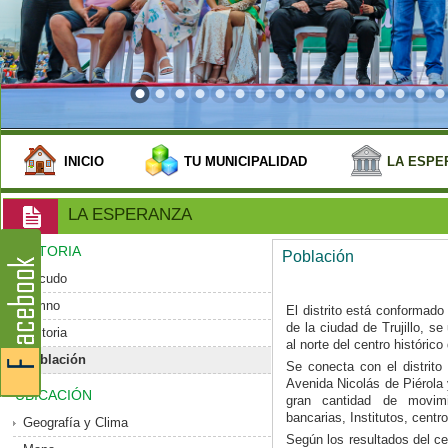
INICIO
TU MUNICIPALIDAD
LA ESPE
LA ESPERANZA
HISTORIA
Población
Escudo
Himno
El distrito está conformado
de la ciudad de Trujillo, 
Historia
al norte del centro histórico 
Población
Se conecta con el distrito 
Avenida Nicolás de Piérola
UBICACIÓN
gran cantidad de movim
bancarias, Institutos, centr
Geografía y Clima
Según los resultados del ce