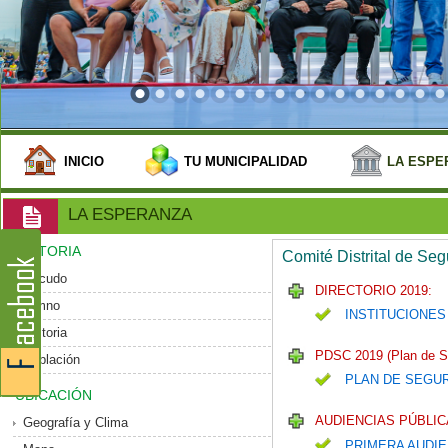
INICIO
TU MUNICIPALIDAD
LA ESPE
LA ESPERANZA
HISTORIA
Comité Distrital de Se
Escudo
DIRECTORIO 2019:
Himno
INSTITUCIONES
Historia
PDSC 2019 (Plan de S
Población
PLAN DE SEGU
UBICACIÓN
AUDIENCIAS PÚBLIC
Geografía y Clima
PRIMERA AUDIE