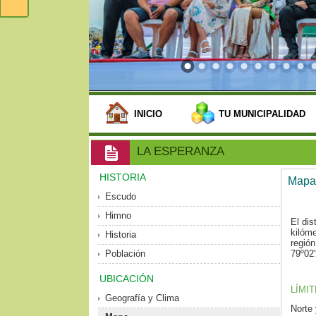
INICIO
TU MUNICIPALIDAD
LA ESPERANZA
HISTORIA
Mapa
Escudo
Himno
El di
kilóme
Historia
región
Población
79º02'
UBICACIÓN
LÍMIT
Geografía y Clima
Norte