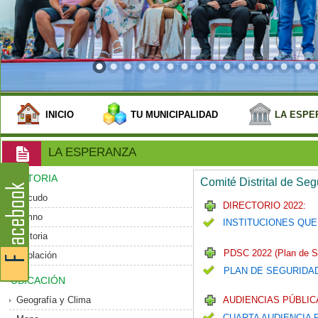
INICIO
TU MUNICIPALIDAD
LA ESPE
LA ESPERANZA
HISTORIA
Comité Distrital de Se
Escudo
DIRECTORIO 2022:
Himno
INSTITUCIONES QUE
Historia
PDSC 2022 (Plan de S
Población
PLAN DE SEGURIDA
UBICACIÓN
Geografía y Clima
AUDIENCIAS PÚBLICA
CUARTA AUDIENCIA 