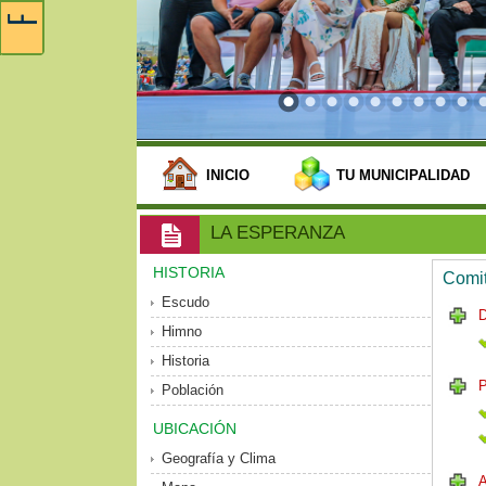
INICIO
TU MUNICIPALIDAD
LA ESPERANZA
HISTORIA
Comit
Escudo
Himno
Historia
P
Población
UBICACIÓN
Geografía y Clima