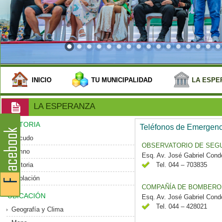
INICIO
TU MUNICIPALIDAD
LA ESPE
LA ESPERANZA
HISTORIA
Teléfonos de Emergenc
Escudo
OBSERVATORIO DE SEGU
Himno
Esq. Av. José Gabriel Cond
Historia
Tel. 044 – 703835
Población
COMPAÑÍA DE BOMBEROS 
UBICACIÓN
Esq. Av. José Gabriel Cond
Tel. 044 – 428021
Geografía y Clima