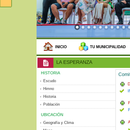
INICIO
TU MUNICIPALIDAD
LA ESPERANZA
HISTORIA
Comit
Escudo
D
Himno
I
Historia
P
Población
UBICACIÓN
Geografía y Clima