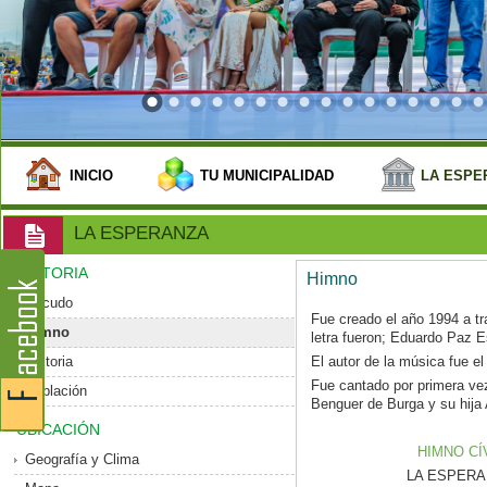
INICIO
TU MUNICIPALIDAD
LA ESPE
LA ESPERANZA
HISTORIA
Himno
Escudo
Fue creado el año 1994 a tr
Himno
letra fueron; Eduardo Paz 
Historia
El autor de la música fue el
Fue cantado por primera vez
Población
Benguer de Burga y su hija 
UBICACIÓN
HIMNO CÍ
Geografía y Clima
LA ESPERANZ