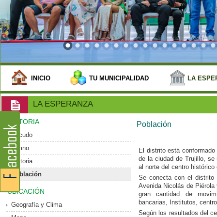
INICIO
TU MUNICIPALIDAD
LA ESPE
LA ESPERANZA
HISTORIA
Población
Escudo
Himno
El distrito está conformado
de la ciudad de Trujillo, 
Historia
al norte del centro histórico 
Población
Se conecta con el distrito 
Avenida Nicolás de Piérola
UBICACIÓN
gran cantidad de movim
bancarias, Institutos, centr
Geografía y Clima
Según los resultados del ce