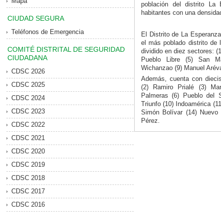
Mapa
población del distrito L
habitantes con una densida
CIUDAD SEGURA
Teléfonos de Emergencia
El Distrito de La Esperanz
el más poblado distrito de l
COMITÉ DISTRITAL DE SEGURIDAD
dividido en diez sectores: (
CIUDADANA
Pueblo Libre (5) San Mar
Wichanzao (9) Manuel Arévalo
CDSC 2026
Además, cuenta con dieci
CDSC 2025
(2) Ramiro Prialé (3) M
Palmeras (6) Pueblo del S
CDSC 2024
Triunfo (10) Indoamérica (1
CDSC 2023
Simón Bolívar (14) Nuevo H
Pérez.
CDSC 2022
CDSC 2021
CDSC 2020
CDSC 2019
CDSC 2018
CDSC 2017
CDSC 2016