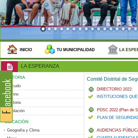
INICIO
TU MUNICIPALIDAD
LA ESPE
LA ESPERANZA
HISTORIA
Comité Distrital de Se
Escudo
DIRECTORIO 2022:
Himno
INSTITUCIONES QUE
Historia
PDSC 2022 (Plan de S
Población
PLAN DE SEGURIDA
UBICACIÓN
Geografía y Clima
AUDIENCIAS PÚBLICA
CUARTA AUDIENCIA 