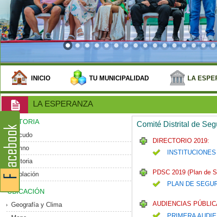
INICIO
TU MUNICIPALIDAD
LA ESPE
LA ESPERANZA
HISTORIA
Comité Distrital de Se
Escudo
DIRECTORIO 2019:
Himno
INSTITUCIONES
Historia
PDSC 2019 (Plan de S
Población
PLAN DE SEGU
UBICACIÓN
AUDIENCIAS PÚBLIC
Geografía y Clima
PRIMERA AUDIE