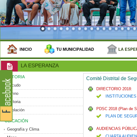
INICIO
TU MUNICIPALIDAD
LA ESPE
LA ESPERANZA
HISTORIA
Comité Distrital de Se
Escudo
DIRECTORIO 2018:
Himno
INSTITUCIONES
Historia
PDSC 2018 (Plan de S
Población
PLAN DE SEGU
UBICACIÓN
AUDIENCIAS PÚBLIC
Geografía y Clima
CUARTA AUDIEN