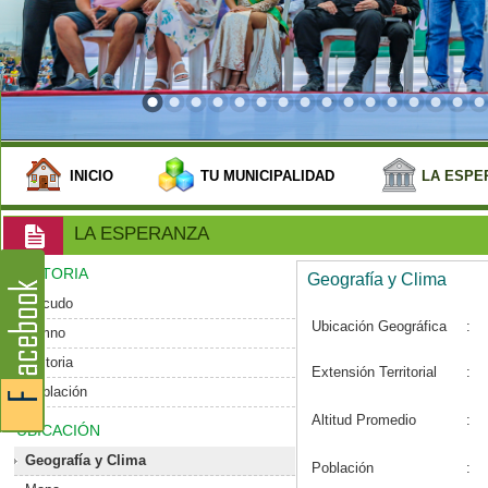
INICIO
TU MUNICIPALIDAD
LA ESPE
LA ESPERANZA
HISTORIA
Geografía y Clima
Escudo
Ubicación Geográfica
:
Himno
Historia
Extensión Territorial
:
Población
Altitud Promedio
:
UBICACIÓN
Geografía y Clima
Población
: