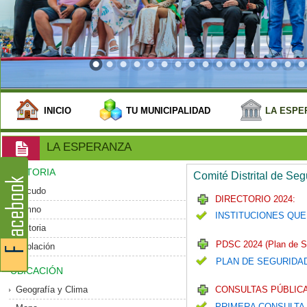
INICIO
TU MUNICIPALIDAD
LA ESPE
LA ESPERANZA
HISTORIA
Comité Distrital de Se
Escudo
DIRECTORIO 2024:
Himno
INSTITUCIONES QUE
Historia
PDSC 2024 (Plan de S
Población
PLAN DE SEGURIDA
UBICACIÓN
Geografía y Clima
CONSULTAS PÚBLICA
PRIMERA CONSULTA 