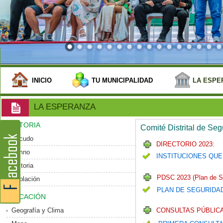
INICIO
TU MUNICIPALIDAD
LA ESPE
LA ESPERANZA
HISTORIA
Comité Distrital de Se
Escudo
DIRECTORIO 2023:
Himno
INSTITUCIONES QUE
Historia
PDSC 2023 (Plan de S
Población
PLAN DE SEGURIDA
UBICACIÓN
Geografía y Clima
CONSULTAS PÚBLICA