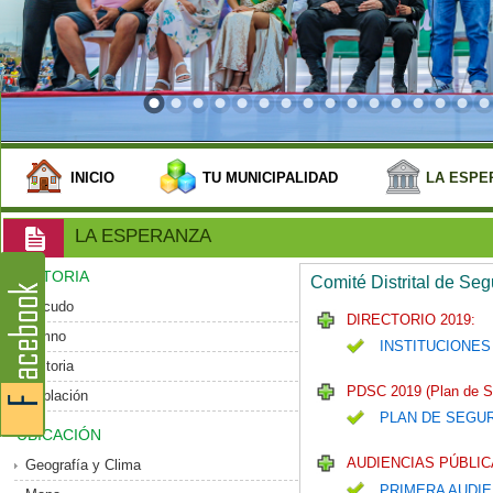
INICIO
TU MUNICIPALIDAD
LA ESPE
LA ESPERANZA
HISTORIA
Comité Distrital de Se
Escudo
DIRECTORIO 2019:
Himno
INSTITUCIONES
Historia
PDSC 2019 (Plan de S
Población
PLAN DE SEGU
UBICACIÓN
AUDIENCIAS PÚBLIC
Geografía y Clima
PRIMERA AUDIE