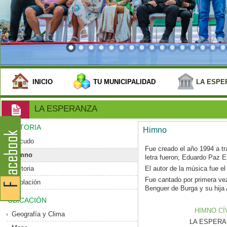
INICIO
TU MUNICIPALIDAD
LA ESPE
LA ESPERANZA
HISTORIA
Himno
Escudo
Fue creado el año 1994 a tr
Himno
letra fueron; Eduardo Paz 
Historia
El autor de la música fue el
Fue cantado por primera vez
Población
Benguer de Burga y su hija 
UBICACIÓN
HIMNO CÍ
Geografía y Clima
LA ESPERANZ