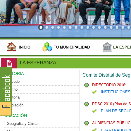
INICIO
TU MUNICIPALIDAD
LA ESPE
LA ESPERANZA
HISTORIA
Comité Distrital de Se
Escudo
DIRECTORIO 2016:
Himno
INSTITUCIONES
Historia
PDSC 2016 (Plan de S
Población
PLAN DE SEGU
UBICACIÓN
AUDIENCIAS PÚBLIC
Geografía y Clima
CUARTA AUDIEN