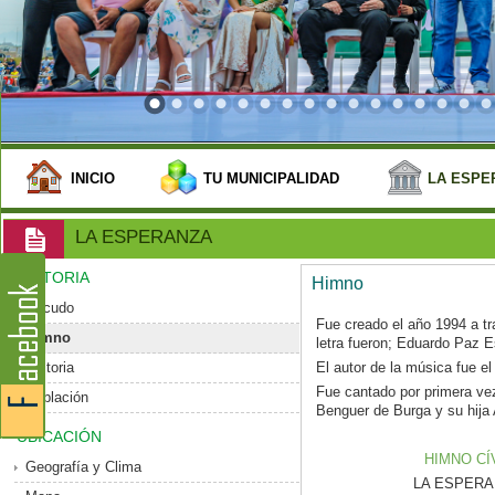
INICIO
TU MUNICIPALIDAD
LA ESPE
LA ESPERANZA
HISTORIA
Himno
Escudo
Fue creado el año 1994 a tr
Himno
letra fueron; Eduardo Paz 
Historia
El autor de la música fue el
Fue cantado por primera vez
Población
Benguer de Burga y su hija 
UBICACIÓN
HIMNO CÍ
Geografía y Clima
LA ESPERANZ