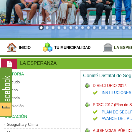
INICIO
TU MUNICIPALIDAD
LA ESPE
LA ESPERANZA
HISTORIA
Comité Distrital de Se
Escudo
DIRECTORIO 2017:
Himno
INSTITUCIONES
Historia
PDSC 2017 (Plan de S
Población
PLAN DE SEGU
UBICACIÓN
AVANCE DEL PL
Geografía y Clima
AUDIENCIAS PÚBLIC