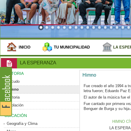
INICIO
TU MUNICIPALIDAD
LA ESPE
LA ESPERANZA
HISTORIA
Himno
Escudo
Fue creado el año 1994 a tr
Himno
letra fueron; Eduardo Paz 
Historia
El autor de la música fue el
Fue cantado por primera vez
Población
Benguer de Burga y su hija 
UBICACIÓN
HIMNO CÍ
Geografía y Clima
LA ESPERANZ