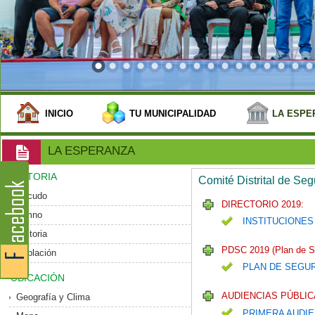
INICIO
TU MUNICIPALIDAD
LA ESPE
LA ESPERANZA
HISTORIA
Comité Distrital de Se
Escudo
DIRECTORIO 2019:
Himno
INSTITUCIONES
Historia
PDSC 2019 (Plan de S
Población
PLAN DE SEGU
UBICACIÓN
AUDIENCIAS PÚBLIC
Geografía y Clima
PRIMERA AUDIE