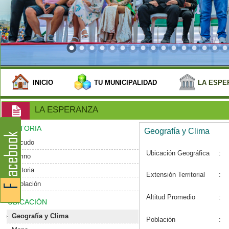
INICIO
TU MUNICIPALIDAD
LA ESPE
LA ESPERANZA
HISTORIA
Geografía y Clima
Escudo
Ubicación Geográfica
:
Himno
Historia
Extensión Territorial
:
Población
Altitud Promedio
:
UBICACIÓN
Geografía y Clima
Población
: