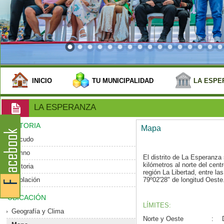
INICIO
TU MUNICIPALIDAD
LA ESPE
LA ESPERANZA
HISTORIA
Mapa
Escudo
Himno
El distrito de La Esperanz
kilómetros al norte del centro
Historia
región La Libertad, entre la
Población
79º02'28" de longitud Oeste
UBICACIÓN
LÍMITES:
Geografía y Clima
Norte y Oeste
: