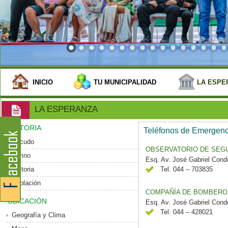
INICIO
TU MUNICIPALIDAD
LA ESPE
LA ESPERANZA
HISTORIA
Teléfonos de Emergenc
Escudo
OBSERVATORIO DE SEGU
Himno
Esq. Av. José Gabriel Cond
Historia
Tel. 044 – 703835
Población
COMPAÑÍA DE BOMBEROS 
UBICACIÓN
Esq. Av. José Gabriel Cond
Tel. 044 – 428021
Geografía y Clima