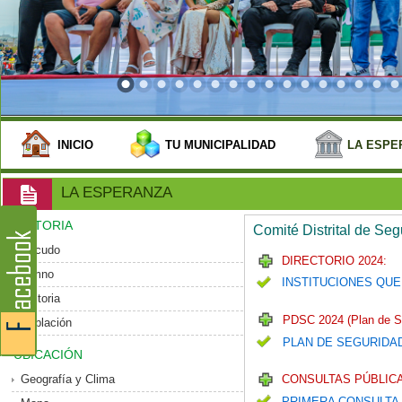
INICIO
TU MUNICIPALIDAD
LA ESPE
LA ESPERANZA
HISTORIA
Comité Distrital de Se
Escudo
DIRECTORIO 2024:
Himno
INSTITUCIONES QUE
Historia
PDSC 2024 (Plan de S
Población
PLAN DE SEGURIDA
UBICACIÓN
Geografía y Clima
CONSULTAS PÚBLICA
PRIMERA CONSULTA 