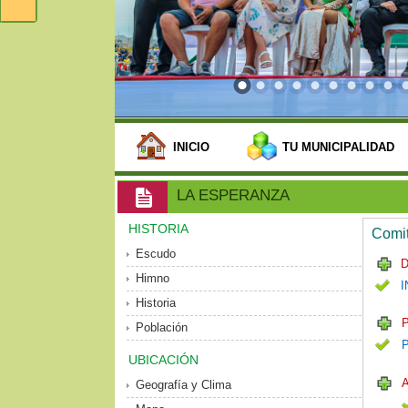
INICIO
TU MUNICIPALIDAD
LA ESPERANZA
HISTORIA
Comit
Escudo
D
Himno
I
Historia
P
Población
UBICACIÓN
Geografía y Clima