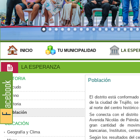
INICIO
TU MUNICIPALIDAD
LA ESPE
LA ESPERANZA
HISTORIA
Población
Escudo
Himno
El distrito está conformado
de la ciudad de Trujillo, 
Historia
al norte del centro histórico 
Población
Se conecta con el distrito 
Avenida Nicolás de Piérola
UBICACIÓN
gran cantidad de movim
bancarias, Institutos, centr
Geografía y Clima
Según los resultados del ce