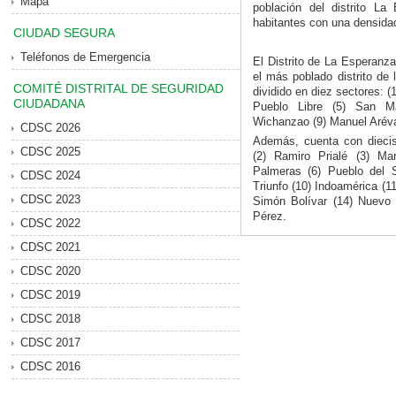
Mapa
población del distrito L
habitantes con una densida
CIUDAD SEGURA
Teléfonos de Emergencia
El Distrito de La Esperanz
el más poblado distrito de l
COMITÉ DISTRITAL DE SEGURIDAD
dividido en diez sectores: (
CIUDADANA
Pueblo Libre (5) San Mar
Wichanzao (9) Manuel Arévalo
CDSC 2026
Además, cuenta con dieci
CDSC 2025
(2) Ramiro Prialé (3) M
Palmeras (6) Pueblo del S
CDSC 2024
Triunfo (10) Indoamérica (1
CDSC 2023
Simón Bolívar (14) Nuevo H
Pérez.
CDSC 2022
CDSC 2021
CDSC 2020
CDSC 2019
CDSC 2018
CDSC 2017
CDSC 2016