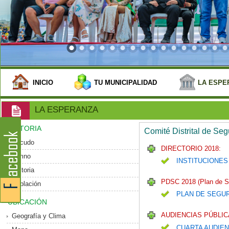
INICIO
TU MUNICIPALIDAD
LA ESPE
LA ESPERANZA
HISTORIA
Comité Distrital de Se
Escudo
DIRECTORIO 2018:
Himno
INSTITUCIONES
Historia
PDSC 2018 (Plan de S
Población
PLAN DE SEGU
UBICACIÓN
AUDIENCIAS PÚBLIC
Geografía y Clima
CUARTA AUDIEN