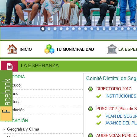
INICIO
TU MUNICIPALIDAD
LA ESPE
LA ESPERANZA
HISTORIA
Comité Distrital de Se
Escudo
DIRECTORIO 2017:
Himno
INSTITUCIONES
Historia
PDSC 2017 (Plan de S
Población
PLAN DE SEGU
UBICACIÓN
AVANCE DEL PL
Geografía y Clima
AUDIENCIAS PÚBLIC