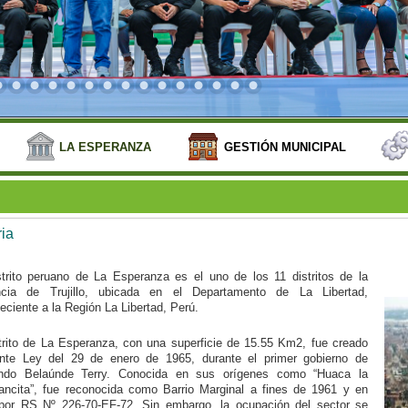
LA ESPERANZA
GESTIÓN MUNICIPAL
ria
strito peruano de La Esperanza es el uno de los 11 distritos de la
ncia de Trujillo, ubicada en el Departamento de La Libertad,
eciente a la Región La Libertad, Perú.
strito de La Esperanza, con una superficie de 15.55 Km2, fue creado
nte Ley del 29 de enero de 1965, durante el primer gobierno de
ndo Belaúnde Terry. Conocida en sus orígenes como “Huaca la
ancita”, fue reconocida como Barrio Marginal a fines de 1961 y en
por RS Nº 226-70-EF-72. Sin embargo, la ocupación del sector se