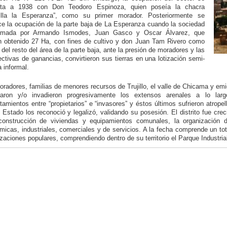
ta a 1938 con Don Teodoro Espinoza, quien poseía la chacra
illa la Esperanza”, como su primer morador. Posteriormente se
ce la ocupación de la parte baja de La Esperanza cuando la sociedad
rmada por Armando Ismodes, Juan Gasco y Oscar Álvarez, que
n obtenido 27 Ha, con fines de cultivo y don Juan Tam Rivero como
del resto del área de la parte baja, ante la presión de moradores y las
ctivas de ganancias, convirtieron sus tierras en una lotización semi-
a informal.
radores, familias de menores recursos de Trujillo, el valle de Chicama y emi
aron y/o invadieron progresivamente los extensos arenales a lo lar
tamientos entre “propietarios” e “invasores” y éstos últimos sufrieron atrope
 Estado los reconoció y legalizó, validando su posesión. El distrito fue cr
construcción de viviendas y equipamientos comunales, la organización de
micas, industriales, comerciales y de servicios. A la fecha comprende un to
zaciones populares, comprendiendo dentro de su territorio el Parque Industrial 