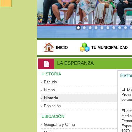
INICIO
TU MUNICIPALIDAD
LA ESPERANZA
HISTORIA
Histo
Escudo
El Di
Himno
Provi
Historia
perten
Población
El di
media
UBICACIÓN
Ferna
Geografía y Clima
Esper
1970 