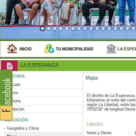
INICIO
TU MUNICIPALIDAD
LA ESPE
LA ESPERANZA
HISTORIA
Mapa
Escudo
Himno
El distrito de La Esperanz
kilómetros al norte del centro
Historia
región La Libertad, entre la
Población
79º02'28" de longitud Oeste
UBICACIÓN
LÍMITES:
Geografía y Clima
Norte y Oeste
: