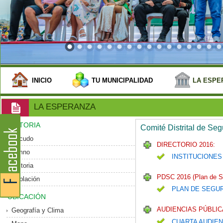
INICIO
TU MUNICIPALIDAD
LA ESPE
LA ESPERANZA
HISTORIA
Comité Distrital de Se
Escudo
DIRECTORIO 2016:
Himno
INSTITUCIONES
Historia
PDSC 2016 (Plan de S
Población
PLAN DE SEGU
UBICACIÓN
AUDIENCIAS PÚBLIC
Geografía y Clima
CUARTA AUDIEN