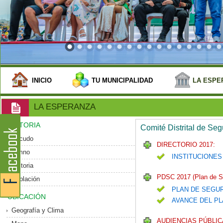
INICIO
TU MUNICIPALIDAD
LA ESPE
LA ESPERANZA
HISTORIA
Comité Distrital de Se
Escudo
DIRECTORIO 2017:
Himno
INSTITUCIONES
Historia
PDSC 2017 (Plan de S
Población
PLAN DE SEGU
UBICACIÓN
AVANCE DEL PL
Geografía y Clima
AUDIENCIAS PÚBLIC