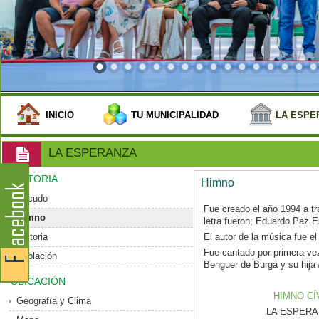
INICIO
TU MUNICIPALIDAD
LA ESPE
LA ESPERANZA
HISTORIA
Himno
Escudo
Fue creado el año 1994 a tr
Himno
letra fueron; Eduardo Paz 
Historia
El autor de la música fue el
Fue cantado por primera vez
Población
Benguer de Burga y su hija 
UBICACIÓN
HIMNO CÍ
Geografía y Clima
LA ESPERANZ