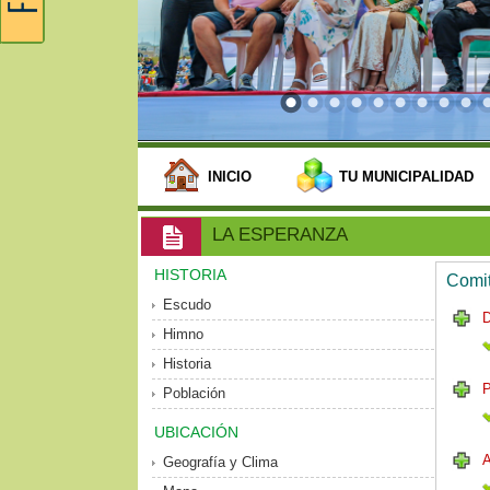
INICIO
TU MUNICIPALIDAD
LA ESPERANZA
HISTORIA
Comit
Escudo
Himno
Historia
P
Población
UBICACIÓN
Geografía y Clima