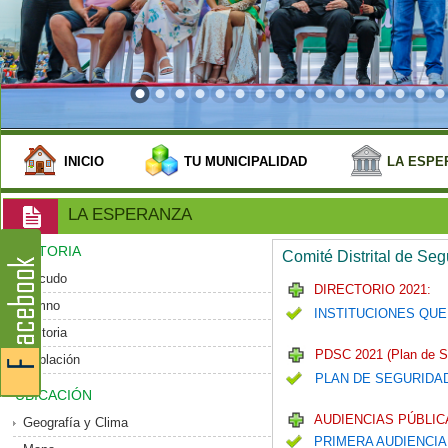
INICIO
TU MUNICIPALIDAD
LA ESPE
LA ESPERANZA
HISTORIA
Comité Distrital de Se
Escudo
DIRECTORIO 2021:
Himno
INSTITUCIONES QUE
Historia
PDSC 2021 (Plan de S
Población
PLAN DE SEGURIDA
UBICACIÓN
AUDIENCIAS PÚBLICA
Geografía y Clima
PRIMERA AUDIENCIA