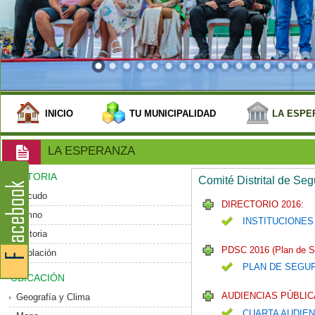
INICIO
TU MUNICIPALIDAD
LA ESPE
LA ESPERANZA
HISTORIA
Comité Distrital de Se
Escudo
DIRECTORIO 2016:
Himno
INSTITUCIONES
Historia
PDSC 2016 (Plan de S
Población
PLAN DE SEGU
UBICACIÓN
AUDIENCIAS PÚBLIC
Geografía y Clima
CUARTA AUDIEN