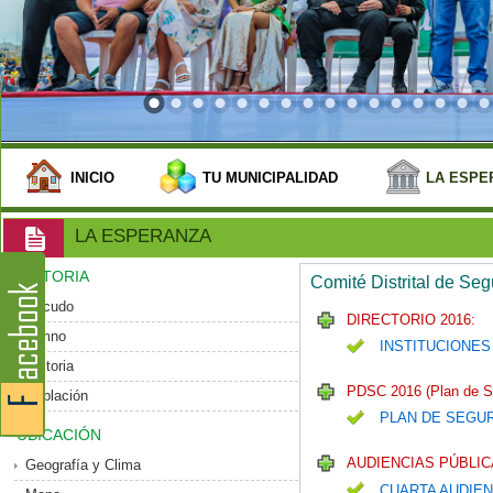
INICIO
TU MUNICIPALIDAD
LA ESPE
LA ESPERANZA
HISTORIA
Comité Distrital de Se
Escudo
DIRECTORIO 2016:
Himno
INSTITUCIONES
Historia
PDSC 2016 (Plan de S
Población
PLAN DE SEGU
UBICACIÓN
AUDIENCIAS PÚBLIC
Geografía y Clima
CUARTA AUDIEN