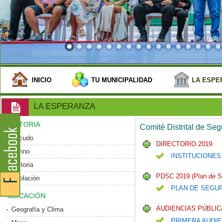
INICIO
TU MUNICIPALIDAD
LA ESPE
LA ESPERANZA
HISTORIA
Comité Distrital de Se
Escudo
DIRECTORIO 2019:
Himno
INSTITUCIONES
Historia
PDSC 2019 (Plan de S
Población
PLAN DE SEGU
UBICACIÓN
AUDIENCIAS PÚBLIC
Geografía y Clima
PRIMERA AUDIE