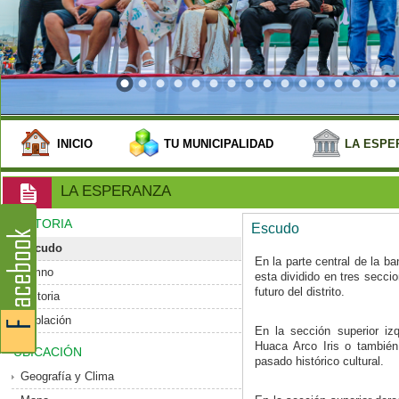
INICIO
TU MUNICIPALIDAD
LA ESPE
LA ESPERANZA
HISTORIA
Escudo
Escudo
En la parte central de la b
Himno
esta dividido en tres secci
futuro del distrito.
Historia
Población
En la sección superior izq
Huaca Arco Iris o tambié
UBICACIÓN
pasado histórico cultural.
Geografía y Clima