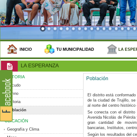
INICIO
TU MUNICIPALIDAD
LA ESPE
LA ESPERANZA
HISTORIA
Población
Escudo
Himno
El distrito está conformado
de la ciudad de Trujillo, 
Historia
al norte del centro histórico 
Población
Se conecta con el distrito 
Avenida Nicolás de Piérola
UBICACIÓN
gran cantidad de movim
bancarias, Institutos, centr
Geografía y Clima
Según los resultados del ce