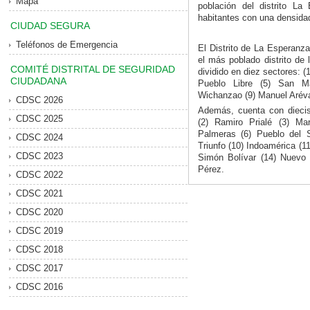
Mapa
población del distrito L
habitantes con una densida
CIUDAD SEGURA
Teléfonos de Emergencia
El Distrito de La Esperanz
el más poblado distrito de l
COMITÉ DISTRITAL DE SEGURIDAD
dividido en diez sectores: (
CIUDADANA
Pueblo Libre (5) San Mar
Wichanzao (9) Manuel Arévalo
CDSC 2026
Además, cuenta con dieci
CDSC 2025
(2) Ramiro Prialé (3) M
Palmeras (6) Pueblo del S
CDSC 2024
Triunfo (10) Indoamérica (1
CDSC 2023
Simón Bolívar (14) Nuevo H
Pérez.
CDSC 2022
CDSC 2021
CDSC 2020
CDSC 2019
CDSC 2018
CDSC 2017
CDSC 2016